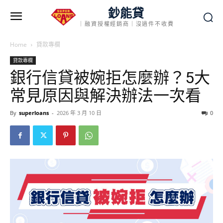
鈔能貸
｜融資授權經銷商｜沒過件不收費
Home
貸款專欄
貸款專欄
銀行信貸被婉拒怎麼辦？5大
常見原因與解決辦法一次看
By
superloans
-
2026 年 3 月 10 日
0