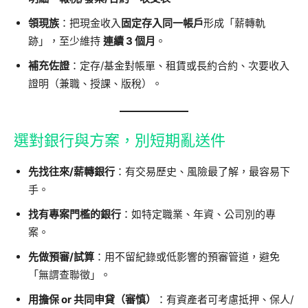
領現族
：把現金收入
固定存入同一帳戶
形成「薪轉軌
跡」，至少維持
連續 3 個月
。
補充佐證
：定存/基金對帳單、租賃或長約合約、次要收入
證明（兼職、授課、版稅）。
選對銀行與方案，別短期亂送件
先找往來/薪轉銀行
：有交易歷史、風險最了解，最容易下
手。
找有專案門檻的銀行
：如特定職業、年資、公司別的專
案。
先做預審/試算
：用不留紀錄或低影響的預審管道，避免
「無謂查聯徵」。
用擔保 or 共同申貸（審慎）
：有資產者可考慮抵押、保人/