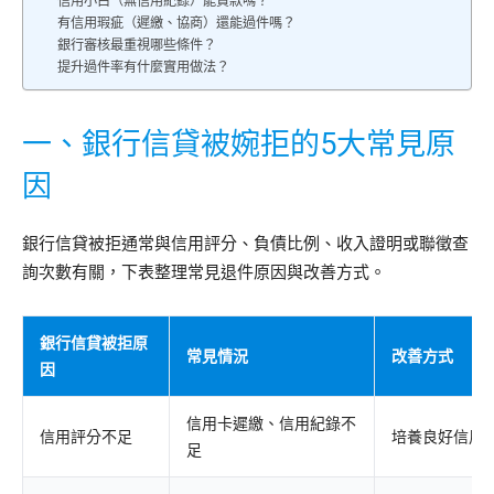
信用小白（無信用紀錄）能貸款嗎？
有信用瑕疵（遲繳、協商）還能過件嗎？
銀行審核最重視哪些條件？
提升過件率有什麼實用做法？
一、銀行信貸被婉拒的5大常見原
因
銀行信貸被拒通常與信用評分、負債比例、收入證明或聯徵查
詢次數有關，下表整理常見退件原因與改善方式。
銀行信貸被拒原
常見情況
改善方式
因
信用卡遲繳、信用紀錄不
信用評分不足
培養良好信用
足