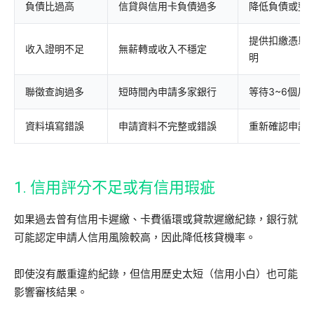
負債比過高
信貸與信用卡負債過多
降低負債或整
提供扣繳憑單
收入證明不足
無薪轉或收入不穩定
明
聯徵查詢過多
短時間內申請多家銀行
等待3~6個月
資料填寫錯誤
申請資料不完整或錯誤
重新確認申請
1. 信用評分不足或有信用瑕疵
如果過去曾有信用卡遲繳、卡費循環或貸款遲繳紀錄，銀行就
可能認定申請人信用風險較高，因此降低核貸機率。
即使沒有嚴重違約紀錄，但信用歷史太短（信用小白）也可能
影響審核結果。