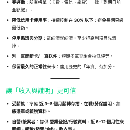
零遲繳
：所有帳單（卡費、電信、學貸）一律「到期日前
全額繳」。
降低信用卡使用率
：持續控制在
30% 以下
；避免長期只繳
最低額。
停用循環與分期
：能結清就結清，至少把高利項目先清
掉。
別一直開新卡/一直送件
：短期多筆查詢會拉低評等。
保留最久的正常往來卡
：信用歷史的「年資」有加分。
讓「收入與證明」更可信
受薪族
：準備
近 3–6 個月薪轉存摺
、
在職/勞保證明
、
扣
繳憑單或報稅資料
。
自營/接案者
：提供
營業登記/行號資料
、
近 6–12 個月往來
明細
、
報稅/發票/合約
、
收支表
。