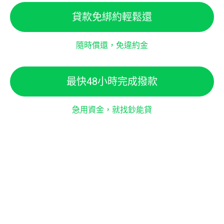
貸款免綁約輕鬆還
隨時償還，免違約金
最快48小時完成撥款
急用資金，就找鈔能貸